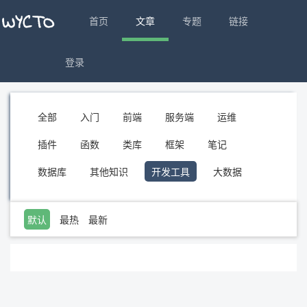
首页
文章
专题
链接
登录
全部
入门
前端
服务端
运维
插件
函数
类库
框架
笔记
数据库
其他知识
开发工具
大数据
默认
最热
最新