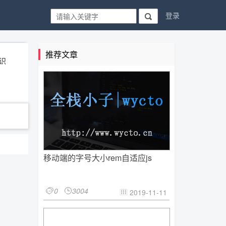
登录

推荐文章
识
移动端的字号大小rem自适应js
0
3004


2019-11-11
