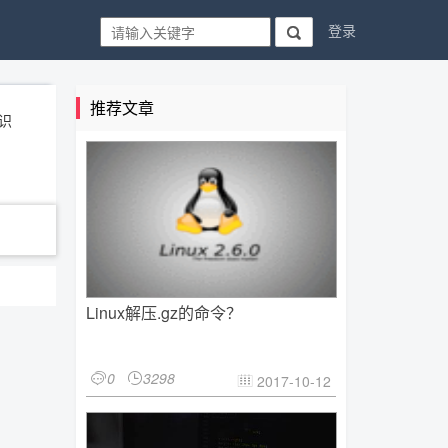
登录

推荐文章
识
Linux解压.gz的命令？
0
3298


2017-10-12
