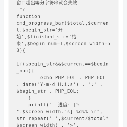
窗口超出等分字符串就会失效

 */

function 
cmd_progress_bar($total,$curren
t,$begin_str='开
始',$finished_str='结
束',$begin_num=1,$screen_width=5
0){

if($begin_str&&$current==$begin
_num){

        echo PHP_EOL . PHP_EOL 
. date('Y-m-d H:i:s') . ':' . 
$begin_str . PHP_EOL;

    }

    printf("  进度: [%-
".$screen_width."s] %d%% \r", 
str_repeat('=',$current/$total*
$screen_width) . '>', 