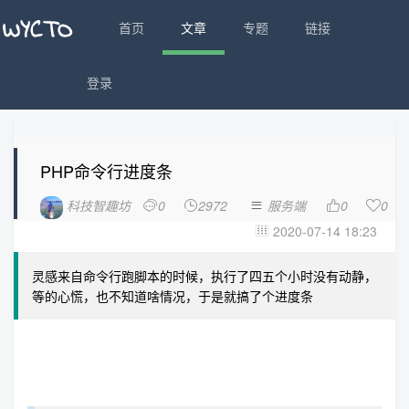
首页
文章
专题
链接
登录
PHP命令行进度条
科技智趣坊
0
2972
服务端
0
0





2020-07-14 18:23

灵感来自命令行跑脚本的时候，执行了四五个小时没有动静，
等的心慌，也不知道啥情况，于是就搞了个进度条