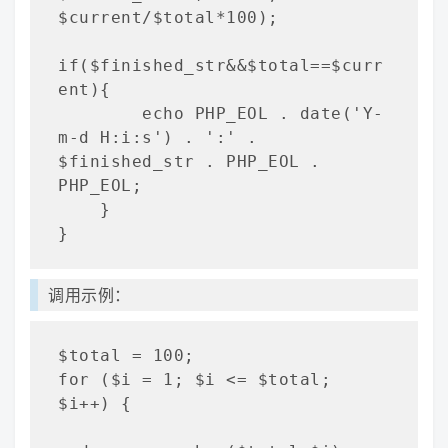
$current/$total*100);

if($finished_str&&$total==$curr
ent){

        echo PHP_EOL . date('Y-
m-d H:i:s') . ':' . 
$finished_str . PHP_EOL . 
PHP_EOL;

    }

}
调用示例：
$total = 100;

for ($i = 1; $i <= $total; 
$i++) {
