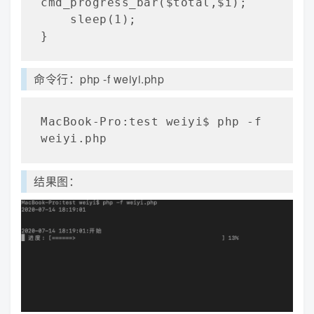
cmd_progress_bar($total,$i);
    sleep(1);

}
命令行：php -f weiyi.php
MacBook-Pro:test weiyi$ php -f 
weiyi.php
结果图：