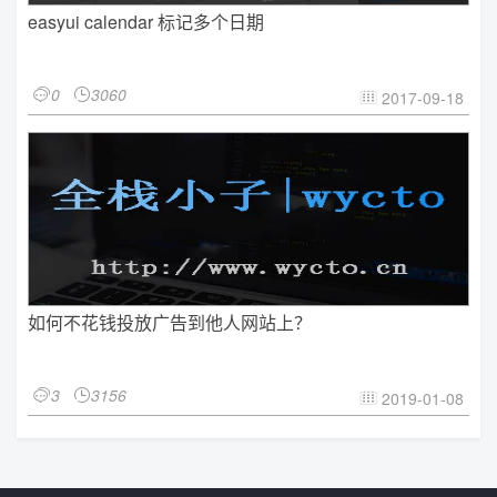
easyui calendar 标记多个日期
0
3060


2017-09-18

如何不花钱投放广告到他人网站上？
3
3156


2019-01-08
