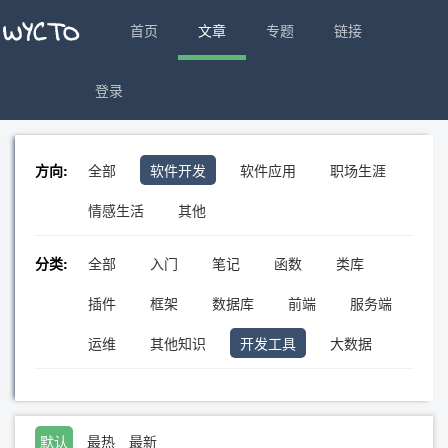
首页
文章
专题
链接
登录
方向:
全部
软件开发
软件应用
职场生涯
情感生活
其他
分类:
全部
入门
笔记
函数
类库
插件
框架
数据库
前端
服务端
运维
其他知识
开发工具
大数据
默认
最热
最新