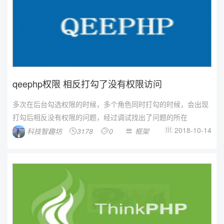
qeephp权限 相反打勾了没有权限访问
多次在后台勾选权限的时候，多个角色同时打勾的时候，会出现
打勾后相反没有权限的问题，经过调试找出了问题的所在
2018-10-14
科技智趣坊
3178
0
框架



