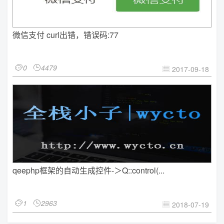
微信支付 curl出错，错误码:77
0
4479


2017-09-18

qeephp框架的自动生成控件-＞Q::control(...
1
2963


2018-07-19
