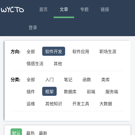
首页
文章
专题
链接
登录
方向:
全部
软件开发
软件应用
职场生涯
情感生活
其他
分类:
全部
入门
笔记
函数
类库
插件
框架
数据库
前端
服务端
运维
其他知识
开发工具
大数据
默认
最热
最新