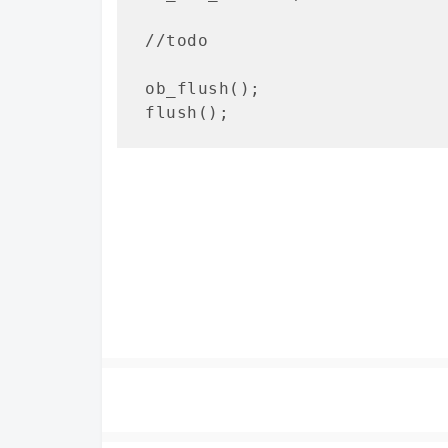
//todo

ob_flush();

flush();