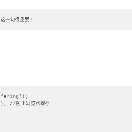
;  这一句很重要!
fering');

r+1); //防止浏览器缓存
