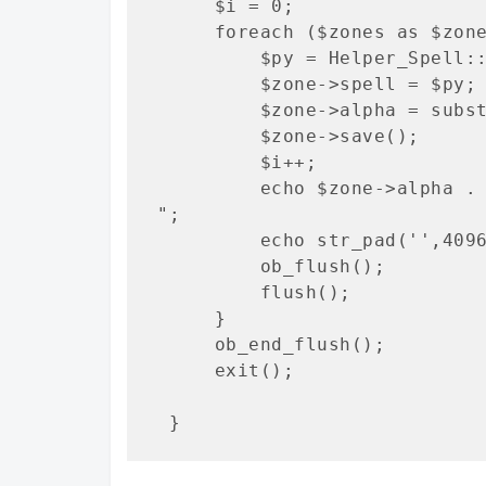
     $i = 0;

     foreach ($zones as $zone){

         $py = Helper_Spell::getPinYin($zone->fullname,2);

         $zone->spell = $py;

         $zone->alpha = substr($py,0,1);

         $zone->save();

         $i++;

         echo $zone->al
";

         echo str_pad('',4096)."\n";

         ob_flush();

         flush();

     }

     ob_end_flush();

     exit();

 }