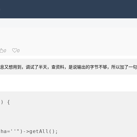
接
0
0


用到，调试了半天，查资料，是说输出的字节不够，所以加了一句str_pad(''
) {
