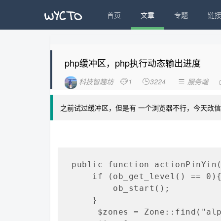
首页
文章
专题
链
php缓冲区，php执行动态输出进度
科技智趣坊
1
3224
服务端



之前试过缓冲区，但是有 一个浏览器不行，今天改信息又想
public function actionPinYin(
    if (ob_get_level() == 0){

        ob_start();

    }

     $zones = Zone::find("alpha=''")->getAll();
