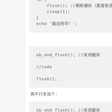
    flush(); //刷新缓存（直接发送到浏览器）

    sleep(1);

}

echo '输出完毕！';
ob_end_flush(); //关闭缓存

//todo

flush();
再不行多加个：
ob_end_flush(); //关闭缓存
