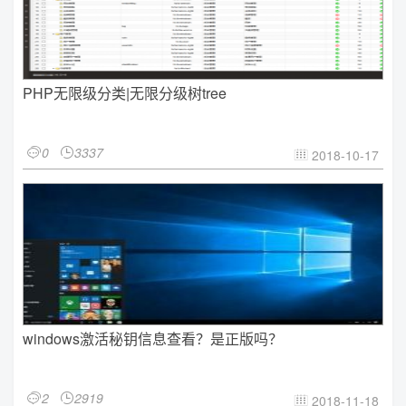
PHP无限级分类|无限分级树tree
0
3337


2018-10-17

windows激活秘钥信息查看？是正版吗？
2
2919


2018-11-18
