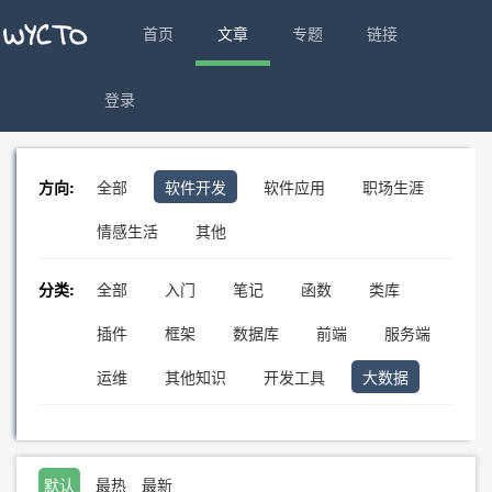
首页
文章
专题
链接
登录
方向:
全部
软件开发
软件应用
职场生涯
情感生活
其他
分类:
全部
入门
笔记
函数
类库
插件
框架
数据库
前端
服务端
运维
其他知识
开发工具
大数据
默认
最热
最新