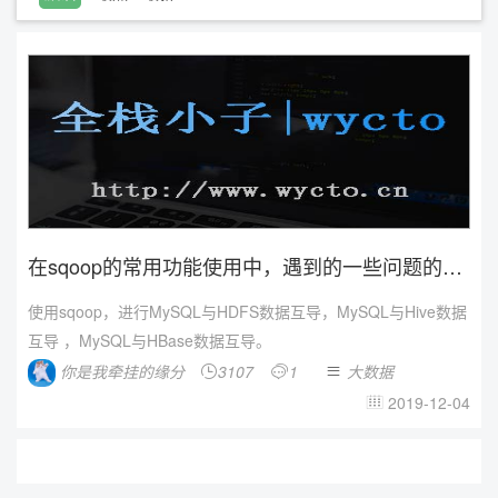
在sqoop的常用功能使用中，遇到的一些问题的解
决方法
使用sqoop，进行MySQL与HDFS数据互导，MySQL与Hive数据
互导 ，MySQL与HBase数据互导。
你是我牵挂的缘分
3107
1
大数据



2019-12-04
