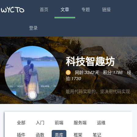
首页
文章
专题
链接
登录
科技智趣坊
网龄:
3342天
积分:
1786
经
验:
1730
能用代码实现的，坚决用代码实现
全部
入门
前端
服务端
运维
插件
函数
类库
框架
笔记