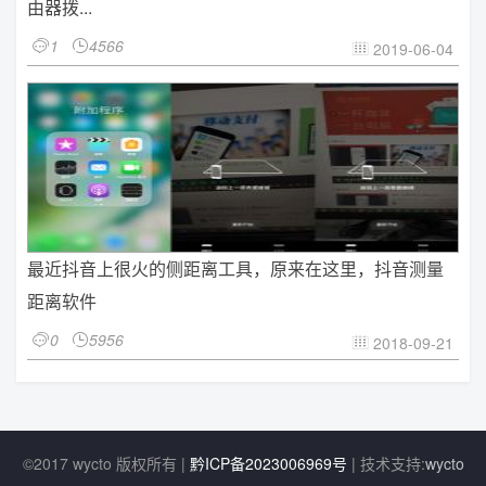
由器拨...
1
4566


2019-06-04

最近抖音上很火的侧距离工具，原来在这里，抖音测量
距离软件
0
5956


2018-09-21

©2017 wycto 版权所有 |
黔ICP备2023006969号
| 技术支持:
wycto