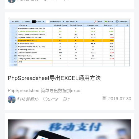
PhpSpreadsheet导出EXCEL通用方法
PhpSpreadsheet简单导出数据到excel
2019-07-30
科技智趣坊
5719
1


