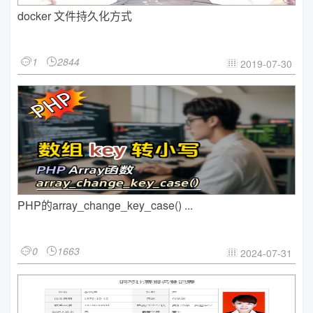
docker 文件持久化方式
1
2844


2019-07-30

PHP的array_change_key_case() ...
0
1663


2024-07-31
