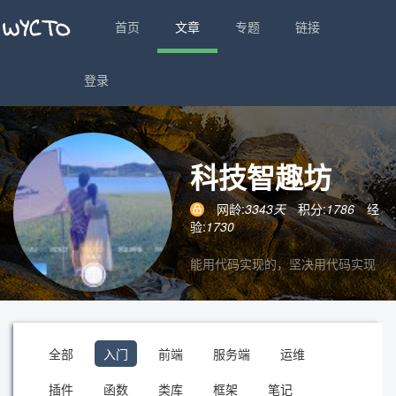
首页
文章
专题
链接
登录
科技智趣坊
网龄:
3343天
积分:
1786
经
验:
1730
能用代码实现的，坚决用代码实现
全部
入门
前端
服务端
运维
插件
函数
类库
框架
笔记