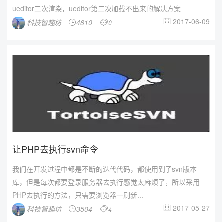
决...
ueditor二次渲染，ueditor第二次加载不出来的解决方案
2017-06-09
科技智趣坊
4810
0



让PHP去执行svn命令
我们在开发过程中都是不断的迭代代码，都使用到了svn版本
库，但是每次都要登录服务器去执行感觉太麻烦了，所以采用
PHP去执行的方法，只需要浏览器一刷新...
2017-05-27
科技智趣坊
3504
4


