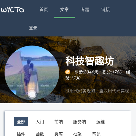
首页
文章
专题
链接
登录
科技智趣坊
网龄:
3344天
积分:
1786
经
验:
1730
能用代码实现的，坚决用代码实现
全部
入门
前端
服务端
运维
插件
函数
类库
框架
笔记