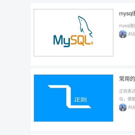
mys
mysq
科
常用的
正则表
句，便
科