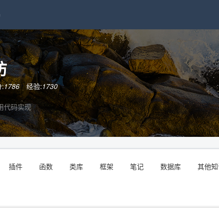
接
坊
:
1786
经验:
1730
用代码实现
插件
函数
类库
框架
笔记
数据库
其他知