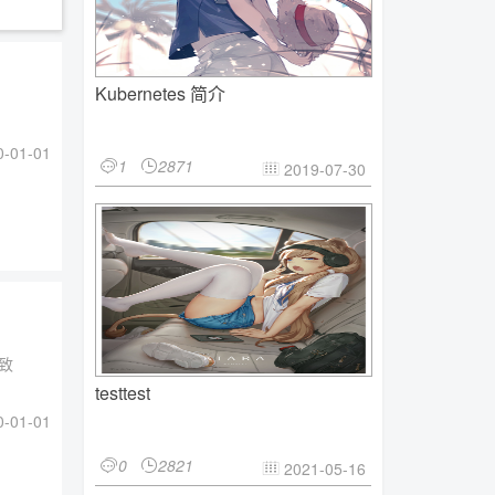
Kubernetes 简介
-01-01
1
2871


2019-07-30

致
testtest
-01-01
0
2821


2021-05-16
