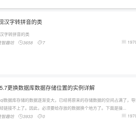
实现汉字转拼音的类
现汉字转拼音的类
1970
技智趣坊
3658
7



ql 5.7更换数据库数据存储位置的实例详解
sql数据库存储的数据逐渐变大，已经将原来的存储数据的空间占满了，导
l已经链接不上了。因此，必须要给存放的数据换个地方了。下面是操...
1970
技智趣坊
3933
0


