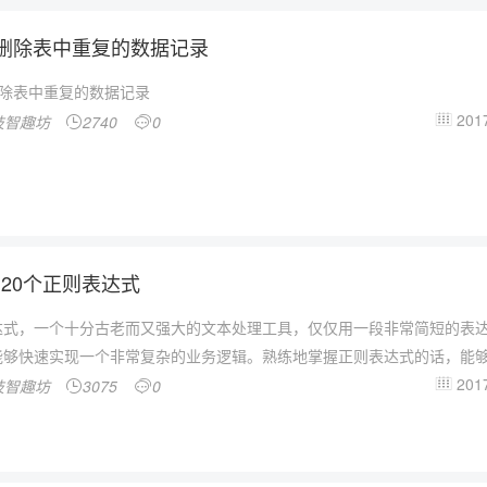
ql删除表中重复的数据记录
l删除表中重复的数据记录
2017
技智趣坊
2740
0



20个正则表达式
达式，一个十分古老而又强大的文本处理工具，仅仅用一段非常简短的表
能够快速实现一个非常复杂的业务逻辑。熟练地掌握正则表达式的话，能够.
2017
技智趣坊
3075
0


