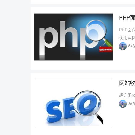
PHP
PHP面
使用实例
科
网站收录
超详细r
科