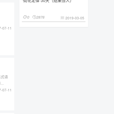
“荷花定律”30天（结果惊人）
0
2876


2019-03-05

-07-11
达式语
..
-07-11