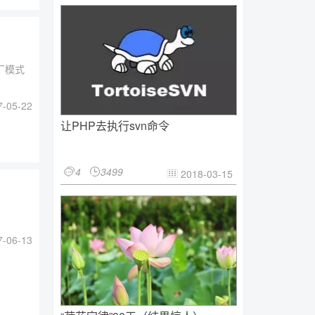
厂模式
-05-22
让PHP去执行svn命令
4
3499


2018-03-15

-06-13