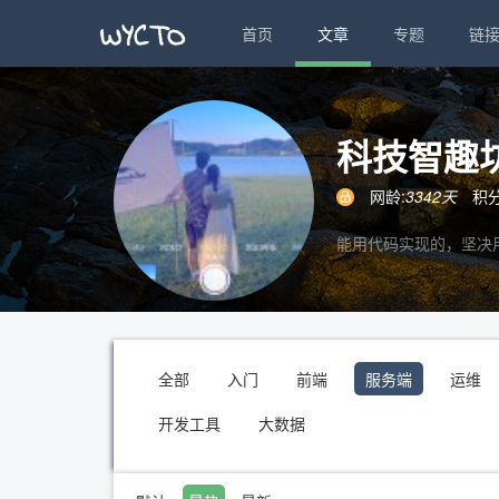
首页
文章
专题
链
科技智趣
网龄:
3342天
积分
能用代码实现的，坚决
全部
入门
前端
服务端
运维
开发工具
大数据