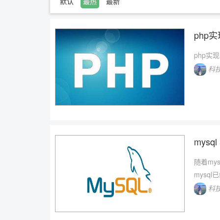
默认
最热
最新
php
php实
科
mys
随着my
mysq
科