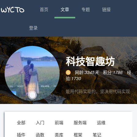
首页
文章
专题
链接
登录
科技智趣坊
网龄:
3345天
积分:
1786
经
验:
1730
能用代码实现的，坚决用代码实现
全部
入门
前端
服务端
运维
插件
函数
类库
框架
笔记