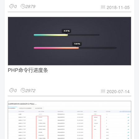
0
2879


2018-11-05

PHP命令行进度条
0
2972


2020-07-14
