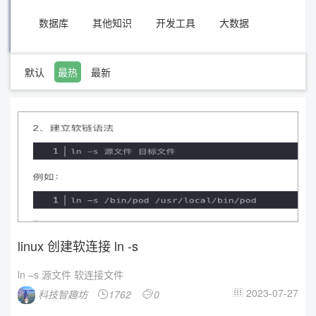
数据库
其他知识
开发工具
大数据
默认
最热
最新
linux 创建软连接 ln -s
ln –s 源文件 软连接文件
2023-07-27
科技智趣坊
1762
0


