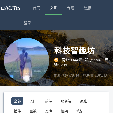
首页
文章
专题
链接
登录
科技智趣坊
网龄:
3344天
积分:
1786
经
验:
1730
能用代码实现的，坚决用代码实现
全部
入门
前端
服务端
运维
插件
函数
类库
框架
笔记