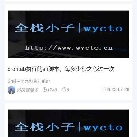
crontab执行的sh脚本，每多少秒之心过一次
定时任务每秒执行的sh
2023-07-28
科技智趣坊
1748
0


