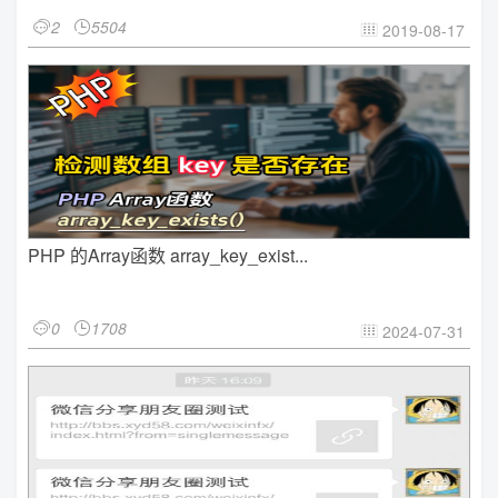
2
5504


2019-08-17

PHP 的Array函数 array_key_exist...
0
1708


2024-07-31
