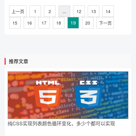
...
上一页
1
2
12
13
14
19
15
16
17
18
20
下一页
推荐文章
纯CSS实现列表颜色循环变化，多少个都可以实现