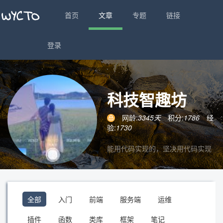
首页
文章
专题
链接
登录
科技智趣坊
网龄:
3345天
积分:
1786
经
验:
1730
能用代码实现的，坚决用代码实现
全部
入门
前端
服务端
运维
插件
函数
类库
框架
笔记