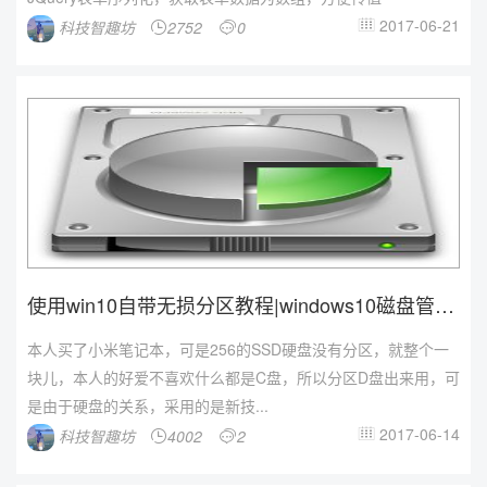
2017-06-21
科技智趣坊
2752
0



使用win10自带无损分区教程|windows10磁盘管理
自...
本人买了小米笔记本，可是256的SSD硬盘没有分区，就整个一
块儿，本人的好爱不喜欢什么都是C盘，所以分区D盘出来用，可
是由于硬盘的关系，采用的是新技...
2017-06-14
科技智趣坊
4002
2


