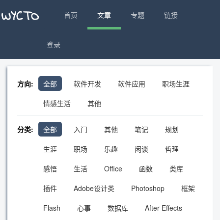
首页
文章
专题
链接
登录
方向:
全部
软件开发
软件应用
职场生涯
情感生活
其他
分类:
全部
入门
其他
笔记
规划
生涯
职场
乐趣
闲谈
哲理
感悟
生活
Office
函数
类库
插件
Adobe设计类
Photoshop
框架
Flash
心事
数据库
After Effects