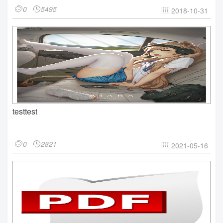
0
5495


2018-10-31

testtest
0
2821


2021-05-16
