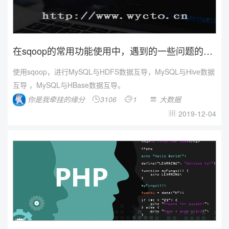
在sqoop的常用功能使用中，遇到的一些问题的解
决方法
使用sqoop，进行MySQL与HDFS数据互导，MySQL与Hive数据
互导 ，MySQL与HBase数据互导。
你是我牵挂的缘分
3106
1
大数据



2019-12-04
