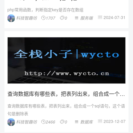
php常用函数，判断指定key是否存在数组
2024-07-31
科技智趣坊
1707
0
服务端




查询数据库有哪些表，把表列出来，组合成一个sq
l语句
查询数据库有哪些表，把表列出来，组合成一个sql语句，这个语
句是删除表
2023-12-07
科技智趣坊
2466
0
数据库



