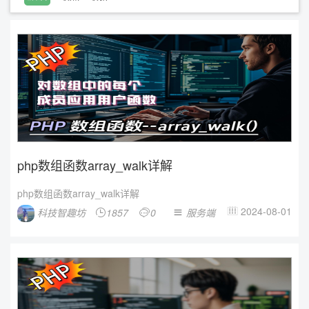
php数组函数array_walk详解
php数组函数array_walk详解
2024-08-01
科技智趣坊
1857
0
服务端



