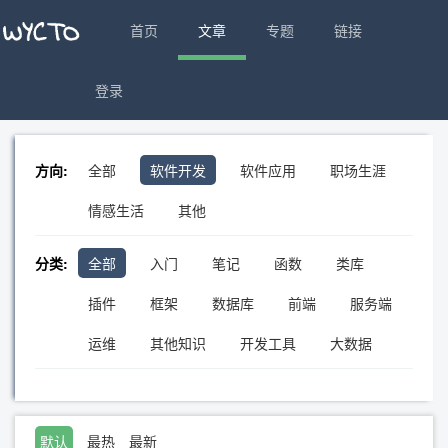
首页
文章
专题
链接
登录
方向:
全部
软件开发
软件应用
职场生涯
情感生活
其他
分类:
全部
入门
笔记
函数
类库
插件
框架
数据库
前端
服务端
运维
其他知识
开发工具
大数据
默认
最热
最新