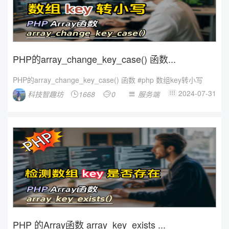
PHP的array_change_key_case() 函数...
PHP的array_change_key_case() 函数 #php 数组key转小写
2024-07-31
科技智趣坊
1668
0
服务端




PHP 的Array函数 array_key_exists ...