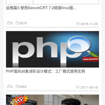
运维篇3-使用SecureCRT 7.2链接linux服...
0
2879


2018-11-05

PHP面向对象进阶设计模式：工厂模式使用实例
4
3964


2017-09-18
