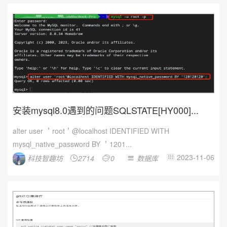
安装mysql8.0遇到的问题SQLSTATE[HY000]...
alter user ＇root＇@localhost IDENTIFIED WITH
mysql_native_password BY ＇1201...
2023-11-06
科技智趣坊
2714
0
数据库



