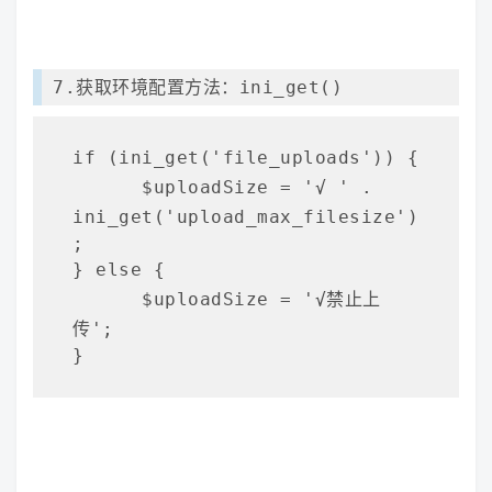
7.获取环境配置方法：ini_get()
if (ini_get('file_uploads')) {

      $uploadSize = '
√
 ' . 
ini_get('upload_max_filesize')
;

} else {

      $uploadSize = '
√
禁止上
传';

}