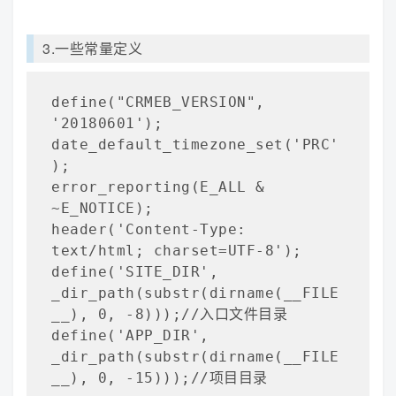
3.一些常量定义
define("CRMEB_VERSION", 
'20180601');

date_default_timezone_set('PRC'
);

error_reporting(E_ALL & 
~E_NOTICE);

header('Content-Type: 
text/html; charset=UTF-8');

define('SITE_DIR', 
_dir_path(substr(dirname(__FILE
__), 0, -8)));//入口文件目录

define('APP_DIR', 
_dir_path(substr(dirname(__FILE
__), 0, -15)));//项目目录