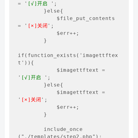
= '
[√]开启
 ';

        }else{

            $file_put_contents 
= '
[×]关闭
';

            $err++;

        }

if(function_exists('imagettftex
t')){

            $imagettftext = 
'
[√]开启
 ';

        }else{

            $imagettftext = 
'
[×]关闭
';

            $err++;

        }

        include_once 
("./templates/step2.php");
