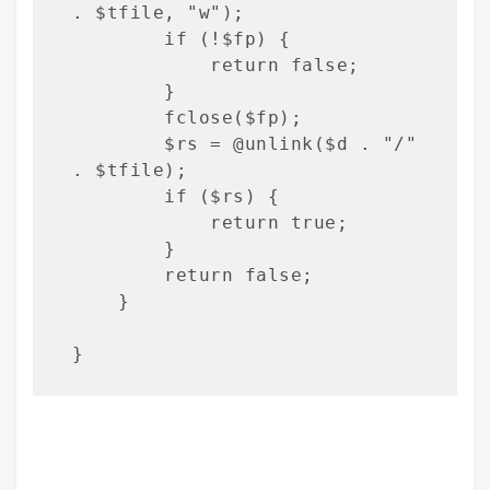
. $tfile, "w");

        if (!$fp) {

            return false;

        }

        fclose($fp);

        $rs = @unlink($d . "/" 
. $tfile);

        if ($rs) {

            return true;

        }

        return false;

    }

}