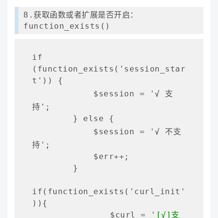
8.获取函数或者扩展是否开启：
function_exists()
if 
(function_exists('session_star
t')) {

            $session = '
√
 支
持';

        } else {

            $session = '
√
 不支
持';

            $err++;

        }

if(function_exists('curl_init'
)){

        	$curl = '
[√]支