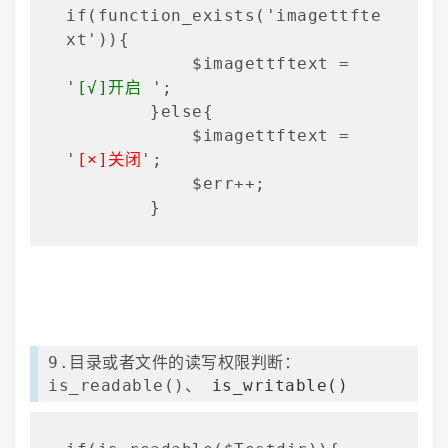
if(function_exists('imagettfte
xt')){

            $imagettftext = 
'
[√]开启
 ';

        }else{

            $imagettftext = 
'
[×]关闭
';

            $err++;

        }
9.目录或者文件的读写权限判断：
is_readable()、
is_writable()