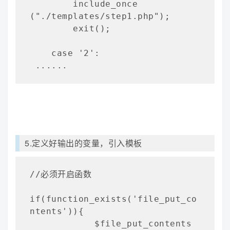
        include_once 
("./templates/step1.php");

        exit();

    case '2':

 ......
5.定义好输出的变量，引入模板
//必须开启函数

if(function_exists('file_put_co
ntents')){

            $file_put_contents 