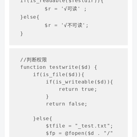
if(is_readable($Testdir)){

	$r = '
√
可读' ;

}else{

	$r = '
√
不可读';

}
//判断权限

function testwrite($d) {

    if(is_file($d)){

        if(is_writeable($d)){

            return true;

        }

        return false;

    }else{

        $tfile = "_test.txt";

        $fp = @fopen($d . "/" 