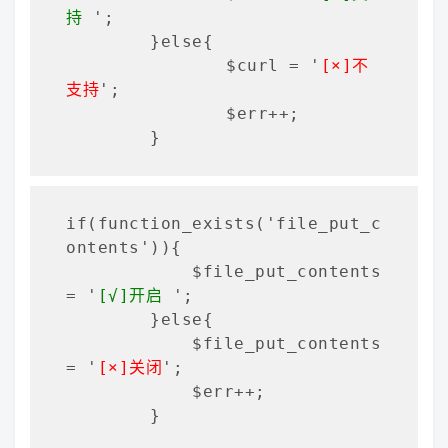
持
 ';

        }else{

        	$curl = '
[×]不
支持
';

        	$err++;

        }
if(function_exists('file_put_c
ontents')){

            $file_put_contents 
= '
[√]开启
 ';

        }else{

            $file_put_contents 
= '
[×]关闭
';

            $err++;

        }
