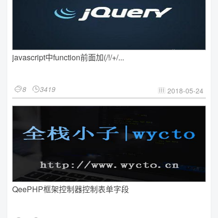
javascript中function前面加(/!/+/...
8
3419


2018-05-24

QeePHP框架控制器控制表单字段