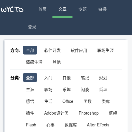
首页
文章
专题
链接
登录
方向:
全部
软件开发
软件应用
职场生涯
情感生活
其他
分类:
全部
入门
其他
笔记
规划
生涯
职场
乐趣
闲谈
哲理
感悟
生活
Office
函数
类库
插件
Adobe设计类
Photoshop
框架
Flash
心事
数据库
After Effects