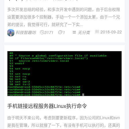
多次开发总结的经验，和多次开发中遇到的问题，由于后台权限
设置要添加很多个控制器，手动一个一个添加太累，由于一个兄
弟的提议，我觉得可行，就研究了一下实...
2018-09-22
科技智趣坊
3171
1
无分类




手机链接远程服务器Linux执行命令
由于明天不来公司，考虑到要更新程序，因为公司的Linux和svn
是我在管理，所以就搜了一下，有没有手机可以执行的，还真的