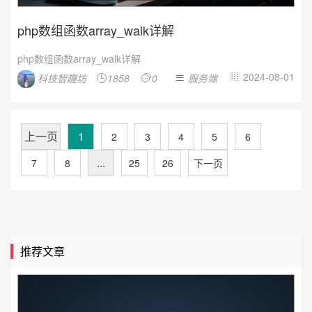
php数组函数array_walk详解
php数组函数array_walk详解
2024-08-01
科技智趣坊
1858
0
服务端




上一页
1
2
3
4
5
6
...
7
8
25
26
下一页
推荐文章