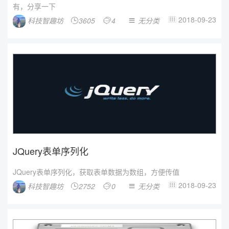
有，分享一下
2018-09-23
科技智趣坊
3605
4
无分类




JQuery表单序列化
JQuery表单序列化，获取表单数据为数组，方便传值
2018-09-23
科技智趣坊
2752
0
无分类



