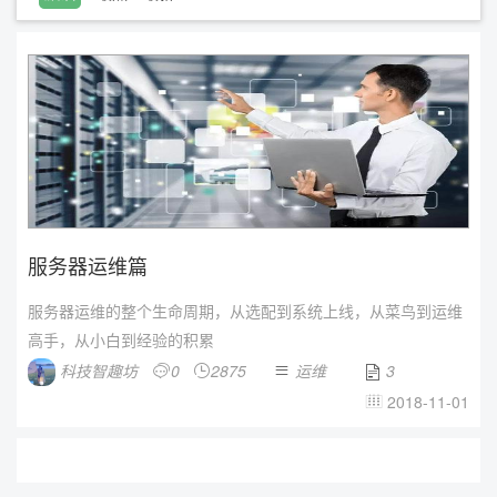
服务器运维篇
服务器运维的整个生命周期，从选配到系统上线，从菜鸟到运维
高手，从小白到经验的积累
科技智趣坊
0
2875
运维
3




2018-11-01
