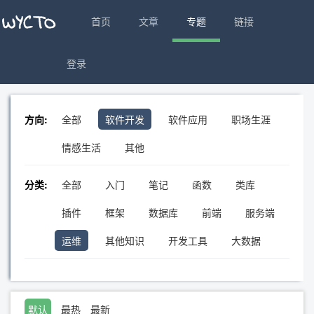
首页
文章
专题
链接
登录
方向:
全部
软件开发
软件应用
职场生涯
情感生活
其他
分类:
全部
入门
笔记
函数
类库
插件
框架
数据库
前端
服务端
运维
其他知识
开发工具
大数据
默认
最热
最新