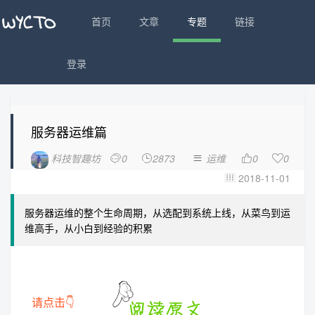
首页
文章
专题
链接
登录
服务器运维篇
科技智趣坊
0
2873
运维
0
0





2018-11-01

服务器运维的整个生命周期，从选配到系统上线，从菜鸟到运
维高手，从小白到经验的积累
请点击👇