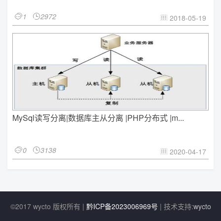
1
2972


2018-05-19

MySql读写分离|数据库主从分离 |PHP分布式 |m...
0
3138


2020-04-17

©2017 wycto 版权所有 |
黔ICP备2023006969号
| 技术支持:
wycto