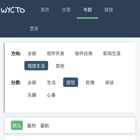
首页
文章
专题
链接
登录
方向:
全部
软件开发
软件应用
职场生涯
情感生活
其他
分类:
全部
生活
感悟
哲理
闲谈
乐趣
心事
默认
最热
最新