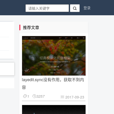
登录

推荐文章
layedit.sync没有作用，获取不到内
容
1
3257


2017-09-23
