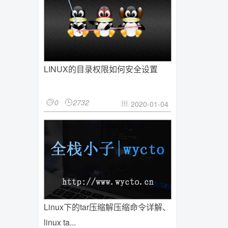
LINUX的目录权限如何安全设置
0
2732


2020-01-04

Linux下的tar压缩解压缩命令详解、
linux ta...