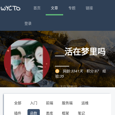
首页
文章
专题
链接
登录
__活在梦里吗
___
网龄:
3341天
积分:
67
经
验:
35
__活在梦里吗___
全部
入门
前端
服务端
运维
插件
函数
类库
框架
笔记