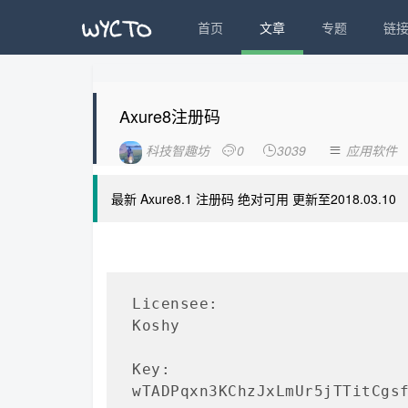
首页
文章
专题
链
Axure8注册码
科技智趣坊
0
3039
应用软件



最新 Axure8.1 注册码 绝对可用 更新至2018.03.10
Licensee:

Koshy 

Key:

wTADPqxn3KChzJxLmUr5jTTitCgs