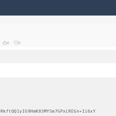
接
0
0


fRkftQQ1yIG9HmK83MYSm7GPxLREGn+Ii6xY