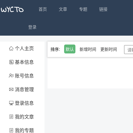
首页
文章
专题
链接
登录
个人主页

排序:
默认
新增时间
更新时间
基本信息

账号信息

消息管理

登录信息

我的文章

我的专题
