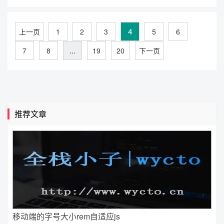
4
上一页
1
2
3
5
6
...
7
8
19
20
下一页
推荐文章
移动端的字号大小rem自适应js