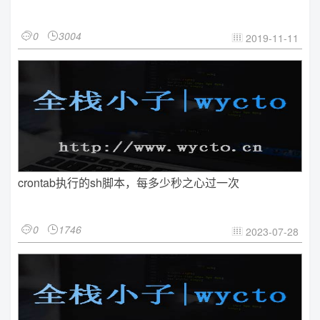
0
3004


2019-11-11

crontab执行的sh脚本，每多少秒之心过一次
0
1746


2023-07-28
