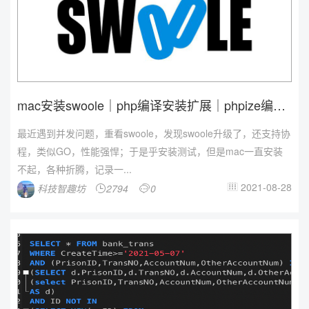
mac安装swoole｜php编译安装扩展｜phpize编
译...
最近遇到并发问题，重看swoole，发现swoole升级了，还支持协
程，类似GO，性能强悍；于是乎安装测试，但是mac一直安装
不起，各种折腾，记录一...
2021-08-28
科技智趣坊
2794
0


