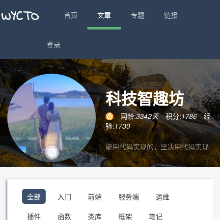
首页
文章
专题
链接
登录
科技智趣坊
网龄:
3342天
积分:
1786
经
验:
1730
能用代码实现的，坚决用代码实现
全部
入门
前端
服务端
运维
插件
函数
类库
框架
笔记