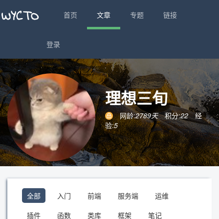
首页
文章
专题
链接
登录
理想三旬
网龄:
2789天
积分:
22
经
验:
5
全部
入门
前端
服务端
运维
插件
函数
类库
框架
笔记