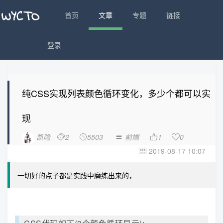
首页
文章
专题
链接
登录
纯CSS实现列表颜色循环变化，多少个都可以实
现
凯隐
2
5503
前端
1
0





2019-08-17 10:07

一切好的点子都是实践中磨练出来的，