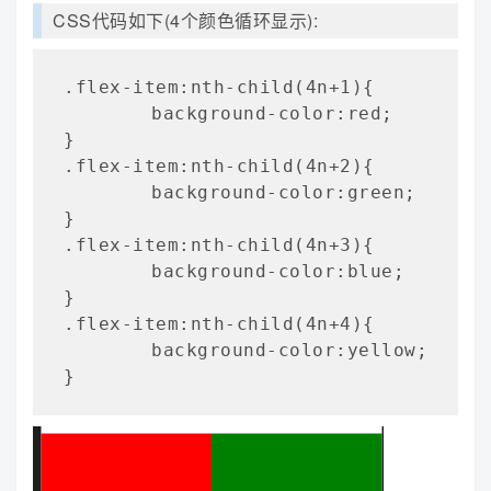
CSS代码如下(4个颜色循环显示):
.flex-item:nth-child(4n+1){

	background-color:red;

}

.flex-item:nth-child(4n+2){

	background-color:green;

}

.flex-item:nth-child(4n+3){

	background-color:blue;

}

.flex-item:nth-child(4n+4){

	background-color:yellow;

}