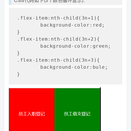
CSS代码如下(3个颜色循环显示):
.flex-item:nth-child(3n+1){

	background-color:red;

}

.flex-item:nth-child(3n+2){

	background-color:green;

}

.flex-item:nth-child(3n+3){

	background-color:bule;

}