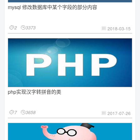
mysql 修改数据库中某个字段的部分内容
2
3373


2018-03-15

php实现汉字转拼音的类
7
3658


2017-07-26
