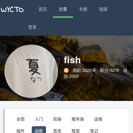
首页
文章
专题
链接
登录
fish
网龄:
3220天
积分:
3279
经
验:
3300
全部
入门
前端
服务端
运维
插件
函数
类库
框架
笔记