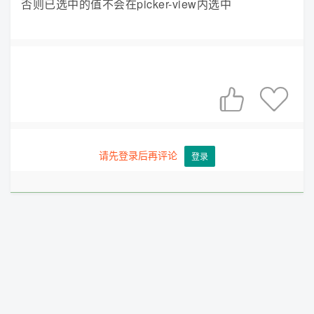
否则已选中的值不会在picker-view内选中


请先登录后再评论
登录