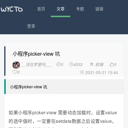
首页
文章
专题
链接
登录
小程序picker-view 坑
__活在梦里吗___
0
4532
前端
0




0
2021-05-21 15:44


小程序picker-view 坑
如果小程序picker-view 需要动态加载时，设置value
的选中值时，一定要在setdata数据之后设置value，