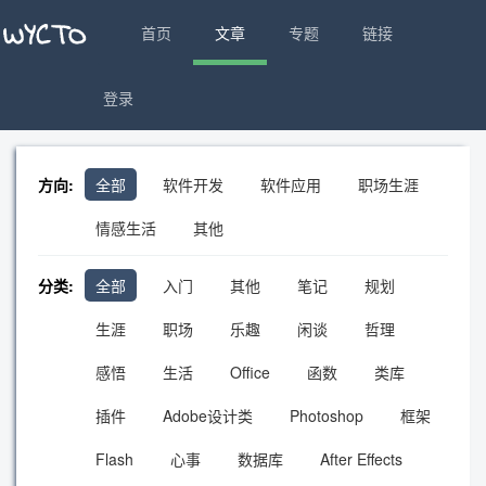
首页
文章
专题
链接
登录
方向:
全部
软件开发
软件应用
职场生涯
情感生活
其他
分类:
全部
入门
其他
笔记
规划
生涯
职场
乐趣
闲谈
哲理
感悟
生活
Office
函数
类库
插件
Adobe设计类
Photoshop
框架
Flash
心事
数据库
After Effects