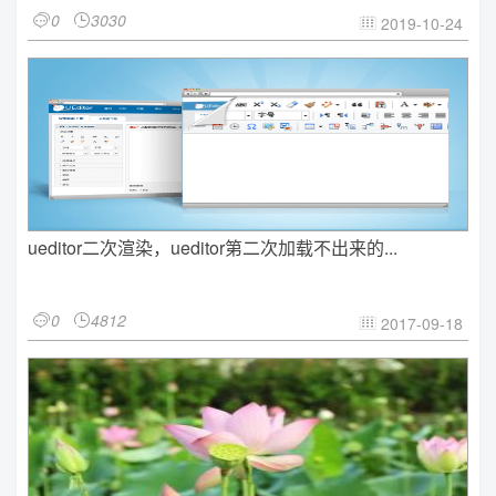
0
3030


2019-10-24

ueditor二次渲染，ueditor第二次加载不出来的...
0
4812


2017-09-18
