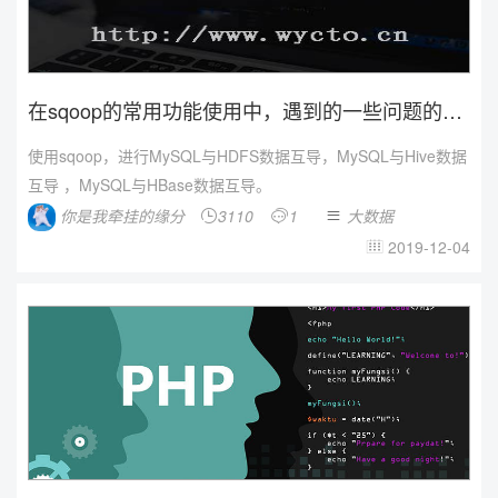
在sqoop的常用功能使用中，遇到的一些问题的解
决方法
使用sqoop，进行MySQL与HDFS数据互导，MySQL与Hive数据
互导 ，MySQL与HBase数据互导。
你是我牵挂的缘分
3110
1
大数据



2019-12-04
