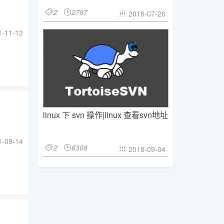
2
2797


2018-07-26

-11-12
linux 下 svn 操作|linux 查看svn地址
-09-14
2
6308


2018-09-04
