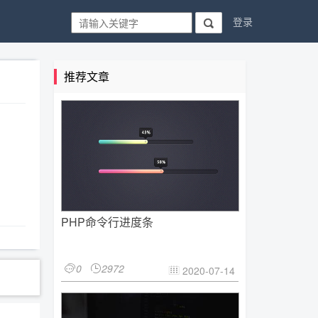
登录

推荐文章
PHP命令行进度条
0
2972


2020-07-14
