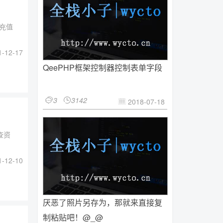
要充值
-12-17
QeePHP框架控制器控制表单字段
3
3142


2018-07-18

查资
-12-10
厌恶了照片另存为，那就来直接复
制粘贴吧！@_@