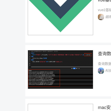
vue2
烟
查询
查询数
科
mac安