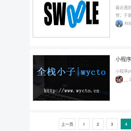
最近遇到
悍；于是
科
小程序pi
小程序pic
__
4
上一页
1
2
3