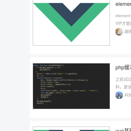
elem
elem
VIP才
烟
php
之前试
料，是说输
科
vue