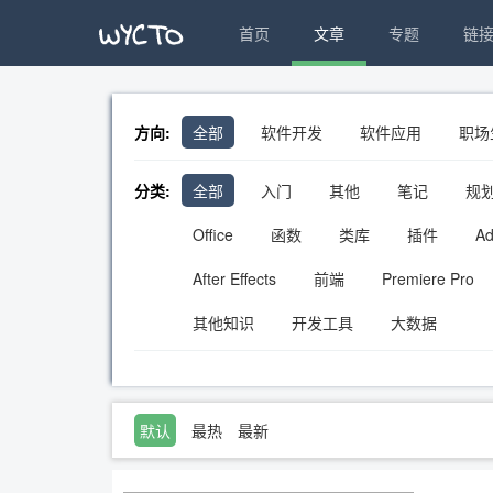
首页
文章
专题
链
方向:
全部
软件开发
软件应用
职场
分类:
全部
入门
其他
笔记
规
Office
函数
类库
插件
A
After Effects
前端
Premiere Pro
其他知识
开发工具
大数据
默认
最热
最新