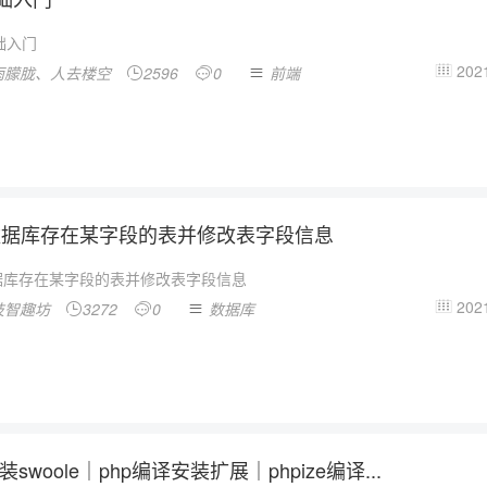
基础入门
2021
雨朦胧、人去楼空
2596
0
前端




数据库存在某字段的表并修改表字段信息
据库存在某字段的表并修改表字段信息
2021
技智趣坊
3272
0
数据库




装swoole｜php编译安装扩展｜phpize编译...