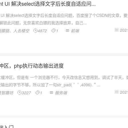
ent UI 解决select选择文字后长度自适应问...
ent UI 解决select选择文字后长度自适应问题，百度搜了个CSDN的文章，
能解锁此问题，无奈喜欢白嫖的我选择放弃，自己...
2021
雨朦胧、人去楼空
4872
1
前端




缓冲区，php执行动态输出进度
过缓冲区，但是有 一个浏览器不行，今天改信息又想用到，调试了半天，
出的字节不够，所以加了一句str_pad(＇＇,4096).＂...
2021
技智趣坊
3227
1
服务端




基础入门