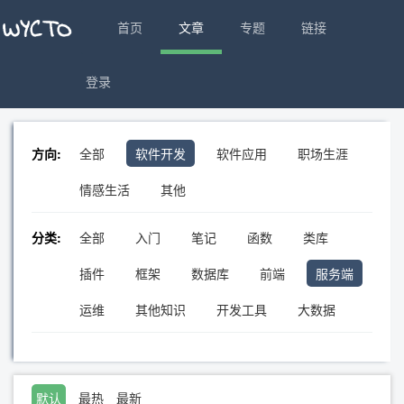
首页
文章
专题
链接
登录
方向:
全部
软件开发
软件应用
职场生涯
情感生活
其他
分类:
全部
入门
笔记
函数
类库
插件
框架
数据库
前端
服务端
运维
其他知识
开发工具
大数据
默认
最热
最新