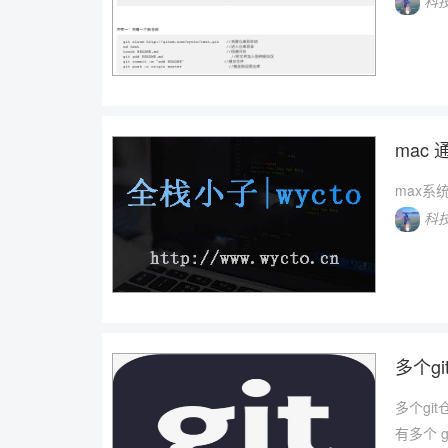
科
mac 
max系统
科
多个gi
多个gi
有多个 