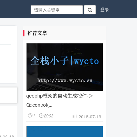
登录

推荐文章
qeephp框架的自动生成控件-＞
Q::control(...
1
2963


2018-07-19

-08-18