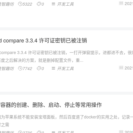
2021
技智趣坊
5322
0
开发工具




nd compare 3.3.4 许可证密钥已被注销
nd compare 3.3.4 许可证密钥已被注销，一打开弹窗提示，进都进不去，很
度之后解决的方案，就是删掉配置文件，重...
2021
技智趣坊
7742
0
开发工具




ker容器的创建、删除、启动、停止等常用操作
为苹果系统不能安装宝塔面板，然后百度道了docker的实用之处，记录
时之需
2020
技智趣坊
2736
0
开发工具



