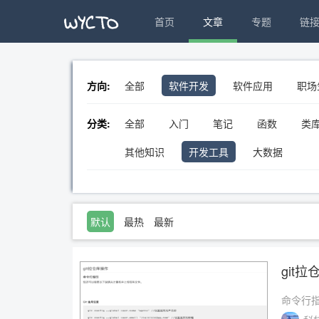
首页
文章
专题
链
方向:
全部
软件开发
软件应用
职场
分类:
全部
入门
笔记
函数
类
其他知识
开发工具
大数据
默认
最热
最新
git
命令行