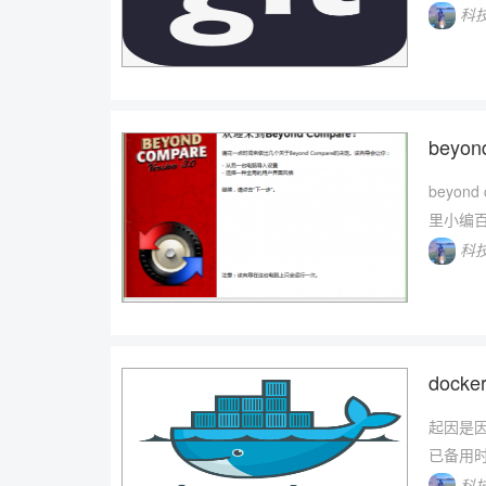
科
beyo
beyo
里小编百
科
doc
起因是因
已备用
科