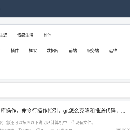
接
生涯
情感生活
其他
库
插件
框架
数据库
前端
服务端
运维
拉仓库操作，命令行操作指引，git怎么克隆和推送代码，...
指引 您还可以按照以下说明从计算机中上传现有文件。
2023
