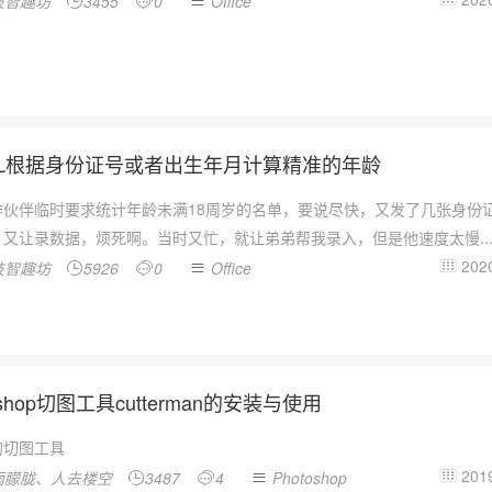
技智趣坊
3455
0
Office



EL根据身份证号或者出生年月计算精准的年龄
作伙伴临时要求统计年龄未满18周岁的名单，要说尽快，又发了几张身份
，又让录数据，烦死啊。当时又忙，就让弟弟帮我录入，但是他速度太慢..
2020
技智趣坊
5926
0
Office




oshop切图工具cutterman的安装与使用
的切图工具
2019
雨朦胧、人去楼空
3487
4
Photoshop



