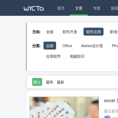
首页
文章
专题
链
方向:
全部
软件开发
软件应用
职场
分类:
全部
Office
Adobe设计类
Pho
应用软件
电脑知识
默认
最热
最新
exc
最近最