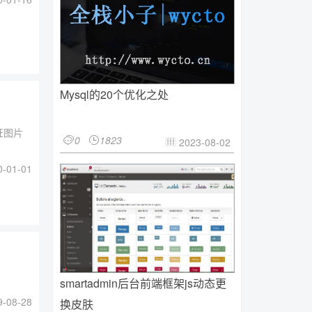
Mysql的20个优化之处
证图片
0
1823


2023-08-02

.
-01-01
smartadmin后台前端框架js动态更
-08-28
换皮肤