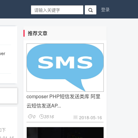
登录

推荐文章
ver
composer PHP短信发送类库 阿里
云短信发送AP...
0
3516


2018-05-16

如下
-01-16