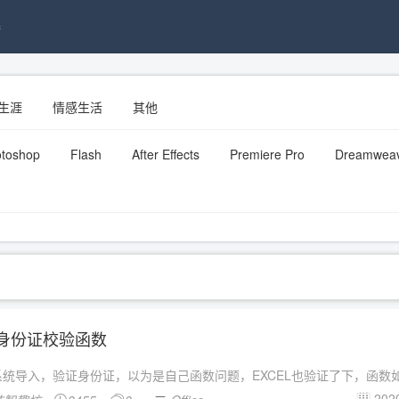
接
生涯
情感生活
其他
toshop
Flash
After Effects
Premiere Pro
Dreamwea
el 身份证校验函数
系统导入，验证身份证，以为是自己函数问题，EXCEL也验证了下，函数
2020
