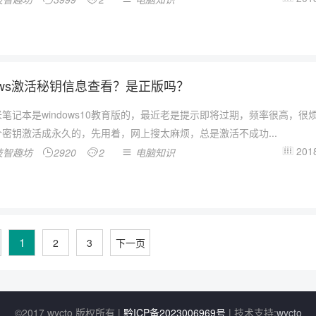
dows激活秘钥信息查看？是正版吗？
笔记本是windows10教育版的，最近老是提示即将过期，频率很高，很
密钥激活成永久的，先用着，网上搜太麻烦，总是激活不成功...
2018
技智趣坊
2920
2
电脑知识




1
2
3
下一页
©2017 wycto 版权所有 |
黔ICP备2023006969号
| 技术支持:
wycto