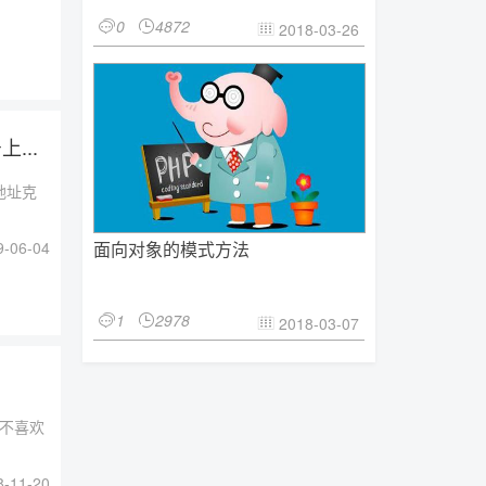
0
4872


2018-03-26

...
地址克
-06-04
面向对象的模式方法
1
2978


2018-03-07

爱不喜欢
-11-20