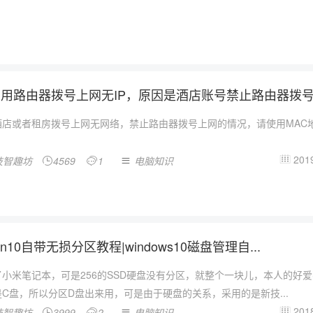
用路由器拨号上网无IP，原因是酒店账号禁止路由器拨号上
酒店或者租房拨号上网无网络，禁止路由器拨号上网的情况，请使用MAC
2019
技智趣坊
4569
1
电脑知识




n10自带无损分区教程|windows10磁盘管理自...
了小米笔记本，可是256的SSD硬盘没有分区，就整个一块儿，本人的好
C盘，所以分区D盘出来用，可是由于硬盘的关系，采用的是新技...
2018
技智趣坊
3999
2
电脑知识



