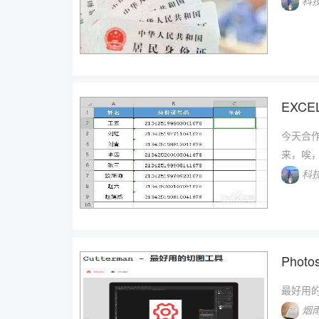
科
EXC
今天合
来，唉
科
Phot
最好用
烟