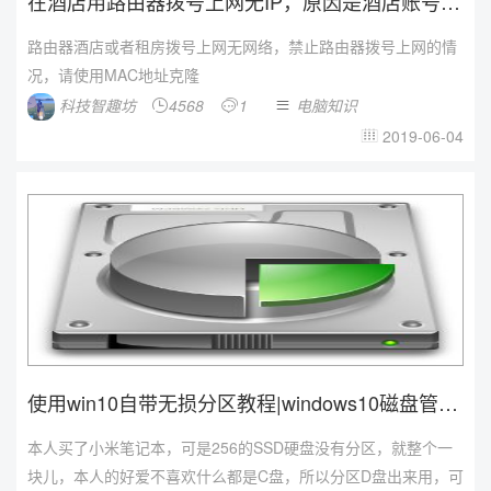
在酒店用路由器拨号上网无IP，原因是酒店账号禁
止路由器拨号上...
路由器酒店或者租房拨号上网无网络，禁止路由器拨号上网的情
况，请使用MAC地址克隆
科技智趣坊
4568
1
电脑知识



2019-06-04

使用win10自带无损分区教程|windows10磁盘管理
自...
本人买了小米笔记本，可是256的SSD硬盘没有分区，就整个一
块儿，本人的好爱不喜欢什么都是C盘，所以分区D盘出来用，可