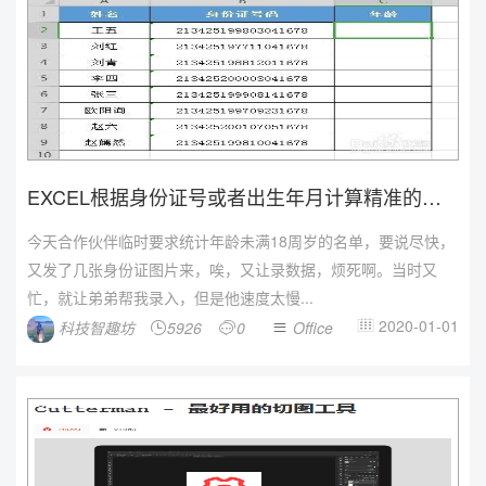
EXCEL根据身份证号或者出生年月计算精准的年
龄
今天合作伙伴临时要求统计年龄未满18周岁的名单，要说尽快，
又发了几张身份证图片来，唉，又让录数据，烦死啊。当时又
忙，就让弟弟帮我录入，但是他速度太慢...
2020-01-01
科技智趣坊
5926
0
Office



