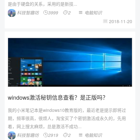
是由于硬盘的关系，采用的是新技...
科技智趣坊
3999
2
电脑知识



2018-11-20

windows激活秘钥信息查看？是正版吗？
我的小米笔记本是windows10教育版的，最近老是提示即将过
期，频率很高，很烦人，淘宝买了个密钥激活成永久的，先用
着，网上搜太麻烦，总是激活不成功...
科技智趣坊
2919
2
电脑知识


