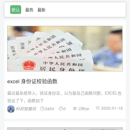
默认
最热
最新
excel 身份证校验函数
最近最系统导入，验证身份证，以为是自己函数问题，EXCEL也
验证了下，函数如下
2020-01-16
科技智趣坊
3454
0
Office



