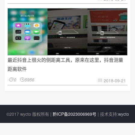
最近抖音上很火的侧距离工具，原来在这里，抖音测量
距离软件
0
5956


2018-09-21

©2017 wycto 版权所有 |
黔ICP备2023006969号
| 技术支持:
wycto