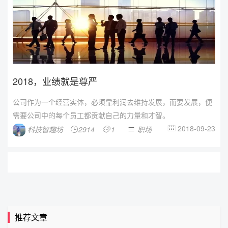
2018，业绩就是尊严
公司作为一个经营实体，必须靠利润去维持发展，而要发展，便
需要公司中的每个员工都贡献自己的力量和才智。
2018-09-23
科技智趣坊
2914
1
职场




推荐文章