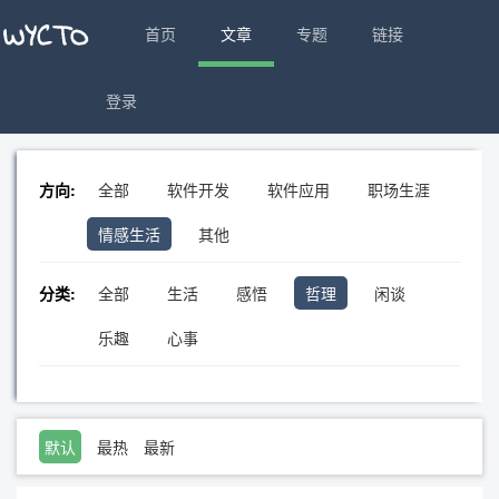
首页
文章
专题
链接
登录
方向:
全部
软件开发
软件应用
职场生涯
情感生活
其他
分类:
全部
生活
感悟
哲理
闲谈
乐趣
心事
默认
最热
最新