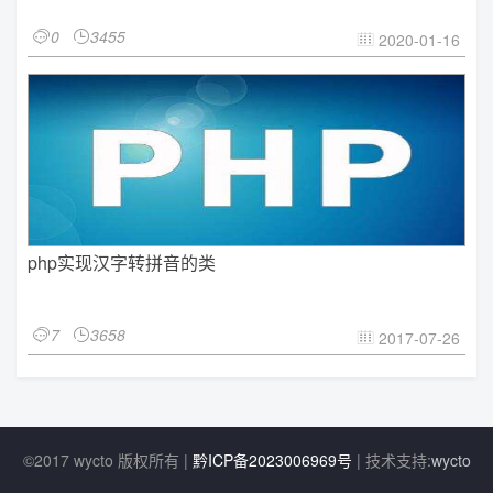
0
3455


2020-01-16

php实现汉字转拼音的类
7
3658


2017-07-26

©2017 wycto 版权所有 |
黔ICP备2023006969号
| 技术支持:
wycto