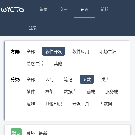
首页
文章
专题
链接
登录
方向:
全部
软件开发
软件应用
职场生涯
情感生活
其他
分类:
全部
入门
笔记
函数
类库
插件
框架
数据库
前端
服务端
运维
其他知识
开发工具
大数据
默认
最热
最新