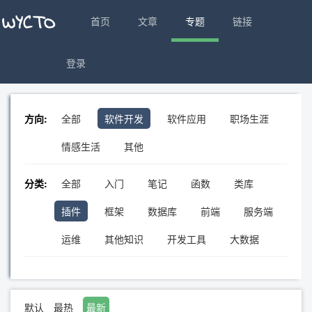
首页
文章
专题
链接
登录
方向:
全部
软件开发
软件应用
职场生涯
情感生活
其他
分类:
全部
入门
笔记
函数
类库
插件
框架
数据库
前端
服务端
运维
其他知识
开发工具
大数据
默认
最热
最新