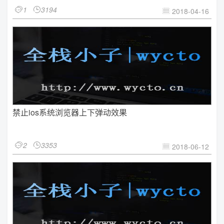
1
3194


2018-04-16

禁止ios系统浏览器上下弹动效果
2
3353


2018-06-12
