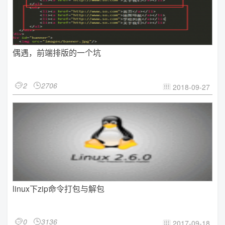
偶遇，前端排版的一个坑
2
2706


2018-09-27

linux下zip命令打包与解包
0
3136


2017-09-18
