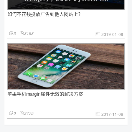
如何不花钱投放广告到他人网站上？
3
3158


2019-01-08

苹果手机margin属性无效的解决方案
0
3775


2017-11-06
