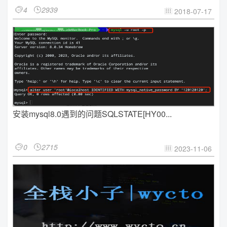
4
2939


2018-07-17

安装mysql8.0遇到的问题SQLSTATE[HY00...
0
2715


2023-11-06
