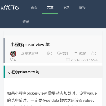
首页
文章
专题
链接
登录
小程序picker-view 坑
__活在梦里吗___
0
4529
前端
0




0
2021-05-21 15:44


小程序picker-view 坑
如果小程序picker-view 需要动态加载时，设置value
的选中值时，一定要在setdata数据之后设置value，