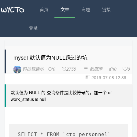
首页
文章
专题
链接
登录
mysql 默认值为NULL踩过的坑
科技智趣坊
0
2755
数据库
0
0





2019-07-08 12:39

默认值为 NULL 的 查询条件是比较符号的，加一个 or
work_status is null
SELECT * FROM `cto_personnel` 