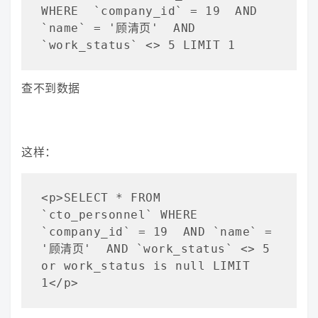
WHERE  `company_id` = 19  AND 
`name` = '顾清页'  AND 
`work_status` <> 5 LIMIT 1
查不到数据
这样：
<p>SELECT * FROM 
`cto_personnel` WHERE  
`company_id` = 19  AND `name` = 
'顾清页'  AND `work_status` <> 5 
or work_status is null LIMIT 
1</p>