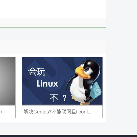
小
解决Centos7不能联网且ifconf...