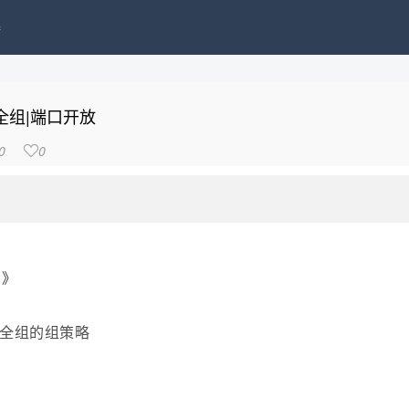
接
全组|端口开放
0
0

买》
全组的组策略