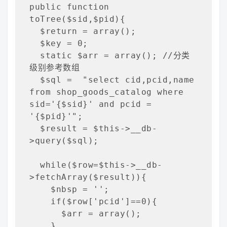
public function 
toTree($sid,$pid){

  $return = array();

  $key = 0;

  static $arr = array(); //分类
级别参考数组

  $sql =  "select cid,pcid,name 
from shop_goods_catalog where 
sid='{$sid}' and pcid = 
'{$pid}'";

  $result = $this->__db-
>query($sql);

  while($row=$this->__db-
>fetchArray($result)){

    $nbsp = '';

    if($row['pcid']==0){

      $arr = array();

    }
