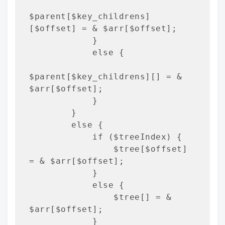
$parent[$key_childrens]
[$offset] = & $arr[$offset];

            }

            else {

$parent[$key_childrens][] = & 
$arr[$offset];

            }

        }

        else {

            if ($treeIndex) {

                $tree[$offset] 
= & $arr[$offset];

            }

            else {

                $tree[] = & 
$arr[$offset];

            }
