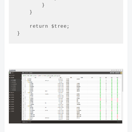
        }

    }

    return $tree;

}