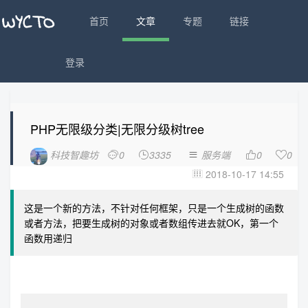
首页
文章
专题
链接
登录
PHP无限级分类|无限分级树tree
科技智趣坊
0
3335
服务端
0
0





2018-10-17 14:55

这是一个新的方法，不针对任何框架，只是一个生成树的函数
或者方法，把要生成树的对象或者数组传进去就OK，第一个
函数用递归