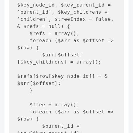
$key_node_id, $key_parent_id = 
'parent_id', $key_childrens = 
'children', $treeIndex = false, 
& $refs = null) {

    $refs = array();

    foreach ($arr as $offset => 
$row) {

        $arr[$offset]
[$key_childrens] = array();

$refs[$row[$key_node_id]] = & 
$arr[$offset];

    }

    $tree = array();

    foreach ($arr as $offset => 
$row) {

        $parent_id = 