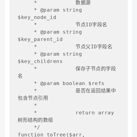
     *            数据源

     * @param string 
$key_node_id

     *            节点ID字段名

     * @param string 
$key_parent_id

     *            节点父ID字段名

     * @param string 
$key_childrens

     *            保存子节点的字段
名

     * @param boolean $refs

     *            是否在返回结果中
包含节点引用

     *            

     *            return array 
树形结构的数组

     */

function toTree($arr, 