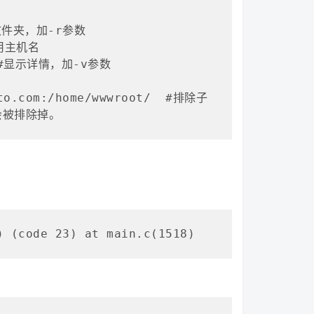
贝文件夹，加-r参数 

使用主机名 

/  #显示详情，加-v参数

cto.com:/home/wwwroot/  #排除子
会被排除掉。
) (code 23) at main.c(1518)