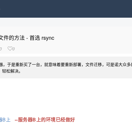
接
文件的方法 - 首选 rsync
0
0

器，于是重新买了一台，就意味着要重新部署，文件迁移，可是诺大众多
输，轻松解决。
器B上
--服务器B上的环境已经做好