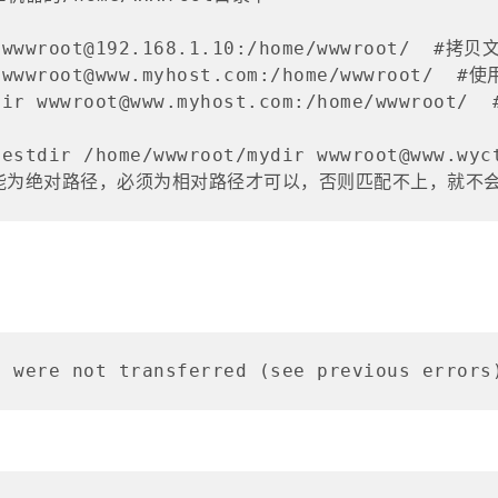
r wwwroot@192.168.1.10:/home/wwwroot/  #拷
 wwwroot@www.myhost.com:/home/wwwroot/  #
ydir wwwroot@www.myhost.com:/home/wwwroot
testdir /home/wwwroot/mydir wwwroot@www.wy
径不能为绝对路径，必须为相对路径才可以，否则匹配不上，就不
s were not transferred (see previous errors