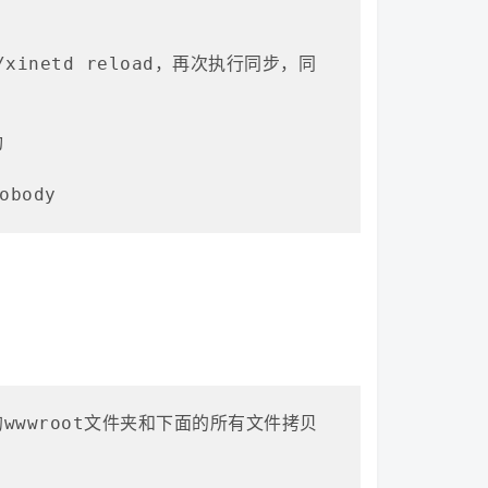
/xinetd reload，再次执行同步，同


body
0机器上的wwwroot文件夹和下面的所有文件拷贝