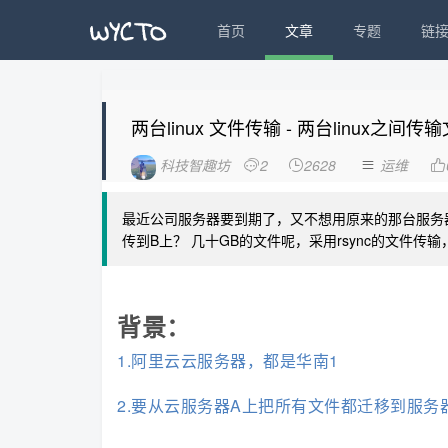
首页
文章
专题
链
两台linux 文件传输 - 两台linux之间传输
科技智趣坊
2
2628
运维




最近公司服务器要到期了，又不想用原来的那台服务
传到B上？ 几十GB的文件呢，采用rsync的文件传
背景：
1.阿里云云服务器，都是华南1
2.要从云服务器A上把所有文件都迁移到服务